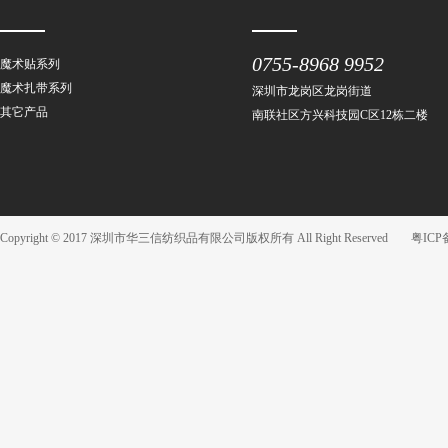
0755-8968 9952
魔术贴系列
魔术扎带系列
深圳市龙岗区龙岗街道
其它产品
南联社区方兴科技园C区12栋二楼
Copyright © 2017 深圳市华三信纺织品有限公司版权所有 All Right Reserved
粤ICP备