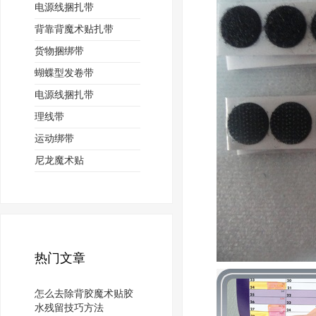
电源线捆扎带
背靠背魔术贴扎带
货物捆绑带
蝴蝶型发卷带
电源线捆扎带
理线带
运动绑带
尼龙魔术贴
热门文章
怎么去除背胶魔术贴胶
水残留技巧方法