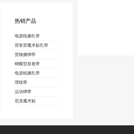
热销产品
电源线捆扎带
背靠背魔术贴扎带
货物捆绑带
蝴蝶型发卷带
电源线捆扎带
理线带
运动绑带
尼龙魔术贴