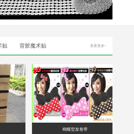
术贴
背胶魔术贴
查看更多+
蝴蝶型发卷带