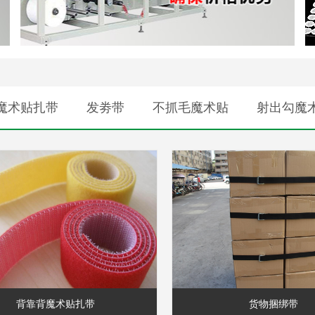
魔术贴扎带
发劵带
不抓毛魔术贴
射出勾魔
背靠背魔术贴扎带
货物捆绑带