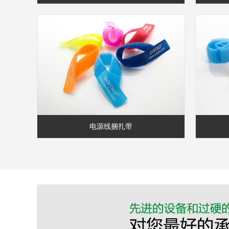
电源线捆扎带