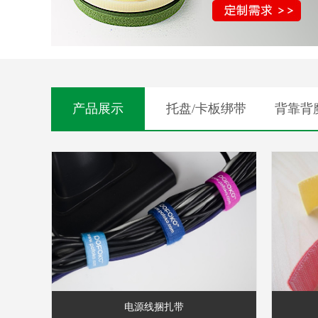
产品展示
托盘/卡板绑带
背靠背
电源线捆扎带