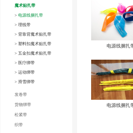
魔术贴扎带
>
电源线捆扎带
>
理线带
>
背靠背魔术贴扎带
>
塑料扣魔术贴扎带
电源线捆扎
>
五金扣魔术贴扎带
>
医疗绑带
>
运动绑带
>
滑雪绑带
发卷带
货物绑带
电源线捆扎
松紧带
织带