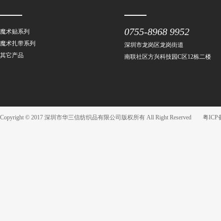
0755-8968 9952
魔术贴系列
魔术扎带系列
深圳市龙岗区龙岗街道
其它产品
南联社区方兴科技园C区12栋二楼
Copyright © 2017 深圳市华三信纺织品有限公司版权所有 All Right Reserved
粤ICP备