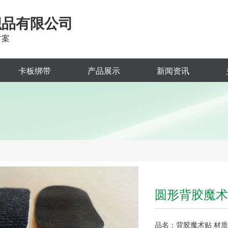
织品有限公司
方案
卡板绑带
产品展示
新闻资讯
圆形背胶魔术
品名：背胶魔术贴 材