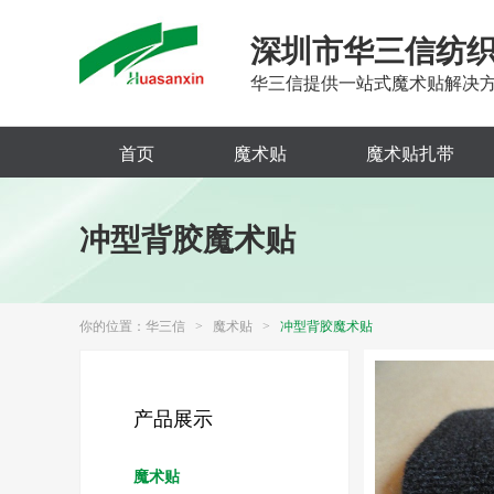
深圳市华三信纺
华三信提供一站式魔术贴解决
首页
魔术贴
魔术贴扎带
冲型背胶魔术贴
你的位置：
华三信
>
魔术贴
>
冲型背胶魔术贴
产品展示
魔术贴