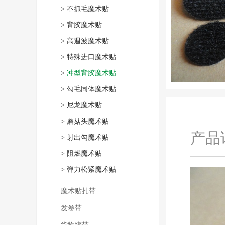
>
不抓毛魔术贴
>
背胶魔术贴
>
高週波魔术贴
>
特殊进口魔术贴
>
冲型背胶魔术贴
>
勾毛同体魔术贴
>
尼龙魔术贴
>
蘑菇头魔术贴
产品
>
射出勾魔术贴
>
阻燃魔术贴
>
弹力松紧魔术贴
魔术贴扎带
发卷带