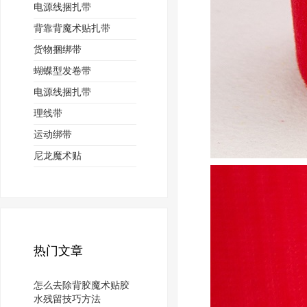
电源线捆扎带
背靠背魔术贴扎带
货物捆绑带
蝴蝶型发卷带
电源线捆扎带
理线带
运动绑带
尼龙魔术贴
热门文章
怎么去除背胶魔术贴胶
水残留技巧方法