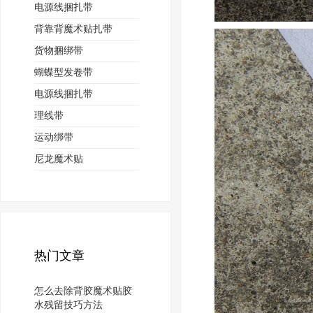
电源线捆扎带
背靠背魔术贴扎带
货物捆绑带
蝴蝶型发卷带
电源线捆扎带
理线带
运动绑带
尼龙魔术贴
热门文章
怎么去除背胶魔术贴胶
水残留技巧方法