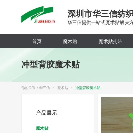
深圳市华三信纺
华三信提供一站式魔术贴解决
首页
魔术贴
魔术贴扎带
冲型背胶魔术贴
你的位置：
华三信
>
魔术贴
>
冲型背胶魔术贴
产品展示
魔术贴