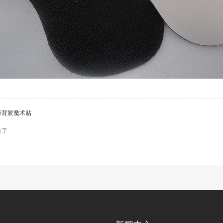
形背胶魔术贴
有了