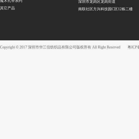
魔术扎带系列
深圳市龙岗区龙岗街道
其它产品
南联社区方兴科技园C区12栋二楼
Copyright © 2017 深圳市华三信纺织品有限公司版权所有 All Right Reserved
粤ICP备