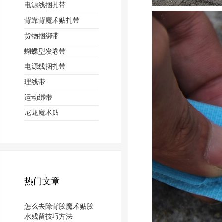
电源线捆扎带
背靠背魔术贴扎带
货物捆绑带
蝴蝶型发卷带
电源线捆扎带
理线带
运动绑带
尼龙魔术贴
热门文章
怎么去除背胶魔术贴胶
水残留技巧方法