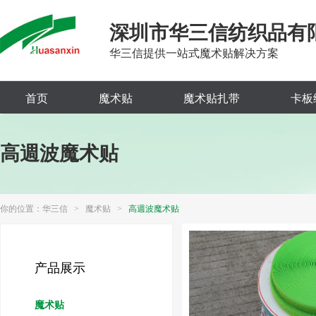
深圳市华三信纺织品有
华三信提供一站式魔术贴解决方案
首页
魔术贴
魔术贴扎带
卡板
高週波魔术贴
你的位置：
华三信
>
魔术贴
>
高週波魔术贴
产品展示
魔术贴