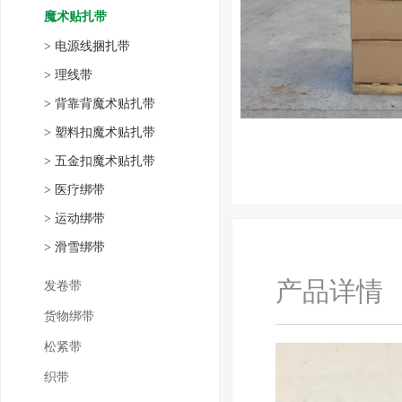
魔术贴扎带
>
电源线捆扎带
>
理线带
>
背靠背魔术贴扎带
>
塑料扣魔术贴扎带
>
五金扣魔术贴扎带
>
医疗绑带
>
运动绑带
>
滑雪绑带
产品详情
发卷带
货物绑带
松紧带
织带