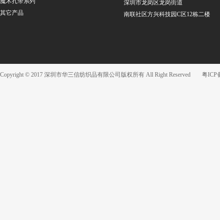
魔术扎带系列
深圳市龙岗区龙岗街道
其它产品
南联社区方兴科技园C区12栋二楼
Copyright © 2017 深圳市华三信纺织品有限公司版权所有 All Right Reserved
粤ICP备