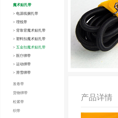
魔术贴扎带
>
电源线捆扎带
>
理线带
>
背靠背魔术贴扎带
>
塑料扣魔术贴扎带
>
五金扣魔术贴扎带
>
医疗绑带
>
运动绑带
>
滑雪绑带
发卷带
货物绑带
产品详情
松紧带
织带