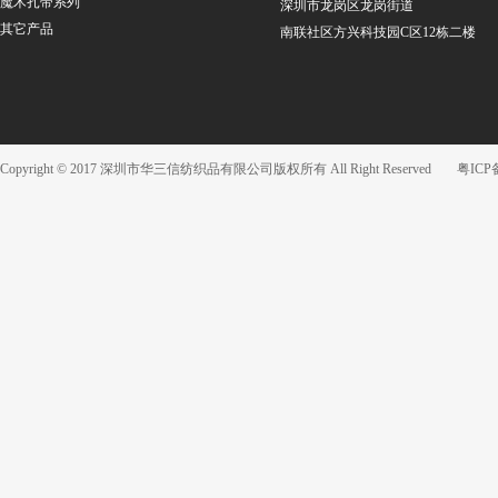
魔术扎带系列
深圳市龙岗区龙岗街道
其它产品
南联社区方兴科技园C区12栋二楼
Copyright © 2017 深圳市华三信纺织品有限公司版权所有 All Right Reserved
粤ICP备