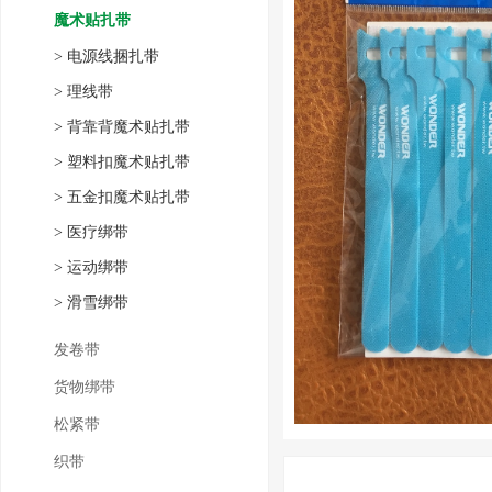
魔术贴扎带
>
电源线捆扎带
>
理线带
>
背靠背魔术贴扎带
>
塑料扣魔术贴扎带
>
五金扣魔术贴扎带
>
医疗绑带
>
运动绑带
>
滑雪绑带
发卷带
货物绑带
松紧带
织带