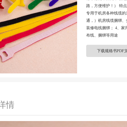
路，方便维护！） 特
专用于机房各种线缆的
通，）机房线缆捆绑、分
装修电线捆绑； 4、家
布线、捆绑等用途
下载规格书PDF
详情