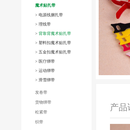
魔术贴扎带
>
电源线捆扎带
>
理线带
>
背靠背魔术贴扎带
>
塑料扣魔术贴扎带
>
五金扣魔术贴扎带
>
医疗绑带
>
运动绑带
>
滑雪绑带
发卷带
货物绑带
产品
松紧带
织带